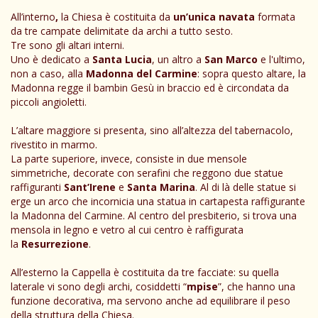
All’interno
,
la Chiesa è costituita da
un’unica navata
formata
da tre campate delimitate da archi a tutto sesto.
Tre sono gli altari interni.
Uno è dedicato a
Santa Lucia
, un altro a
San Marco
e l'ultimo,
non a caso, alla
Madonna del Carmine
: sopra questo altare, la
Madonna regge il bambin Gesù in braccio ed è circondata da
piccoli angioletti.
L’altare maggiore si presenta, sino all’altezza del tabernacolo,
rivestito in marmo.
La parte superiore, invece, consiste in due mensole
simmetriche, decorate con serafini che reggono due statue
raffiguranti
Sant’Irene
e
Santa Marina
. Al di là delle statue si
erge un arco che incornicia una statua in cartapesta raffigurante
la Madonna del Carmine. Al centro del presbiterio, si trova una
mensola in legno e vetro al cui centro è raffigurata
la
Resurrezione
.
All’esterno la Cappella è costituita da tre facciate: su quella
laterale vi sono degli archi, cosiddetti “
mpise
”, che hanno una
funzione decorativa, ma servono anche ad equilibrare il peso
della struttura della Chiesa.