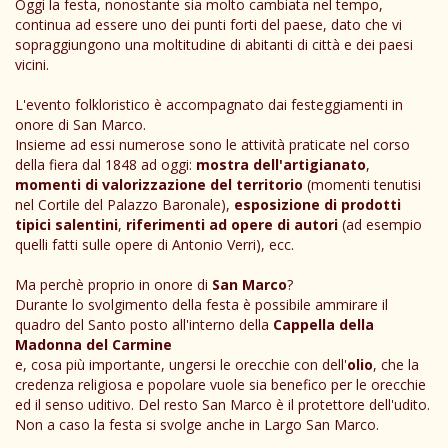
Oggi la festa, nonostante sia molto cambiata nel tempo,
continua ad essere uno dei punti forti del paese, dato che vi
sopraggiungono una moltitudine di abitanti di città e dei paesi
vicini.
L'evento folkloristico è accompagnato dai festeggiamenti in
onore di San Marco.
Insieme ad essi numerose sono le attività praticate nel corso
della fiera dal 1848 ad oggi:
mostra dell'artigianato
,
momenti di valorizzazione del territorio
(momenti tenutisi
nel Cortile del Palazzo Baronale),
esposizione di prodotti
tipici salentini
,
riferimenti ad opere di autori
(ad esempio
quelli fatti sulle opere di Antonio Verri), ecc.
Ma perchè proprio in onore di
San Marco
?
​Durante lo svolgimento della festa è possibile ammirare il
quadro del Santo posto all'interno della
Cappella della
Madonna del Carmine
e, cosa più importante, ungersi le orecchie con dell'
olio
, che la
credenza religiosa e popolare vuole sia benefico per le orecchie
ed il senso uditivo. Del resto San Marco è il protettore dell'udito.
Non a caso la festa si svolge anche in Largo San Marco.