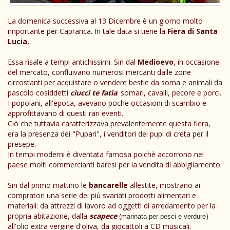
La domenica successiva al 13 Dicembre è un giorno molto
importante per Caprarica. In tale data si tiene la
Fiera di Santa
Lucia.
Essa risale a tempi antichissimi. Sin dal
Medioevo
, in occasione
del mercato, confluivano numerosi mercanti dalle zone
circostanti per acquistare o vendere bestie da soma e animali da
pascolo cosiddetti
ciucci te fatìa
: somari, cavalli, pecore e porci.
I popolani, all'epoca, avevano poche occasioni di scambio e
approfittavano di questi rari eventi.
Ciò che tuttavia caratterizzava prevalentemente questa fiera,
era la presenza dei "Pupari", i venditori dei pupi di creta per il
presepe.
In tempi moderni è diventata famosa poichè accorrono nel
paese molti commercianti baresi per la vendita di abbigliamento.
Sin dal primo mattino le
bancarelle
allestite, mostrano ai
compratori una serie dei più svariati prodotti alimentari e
materiali: da attrezzi di lavoro ad oggetti di arredamento per la
propria abitazione, dalla
scapece
(
)
marinata per pesci e verdure
all'olio extra vergine d'oliva, da giocattoli a CD musicali.