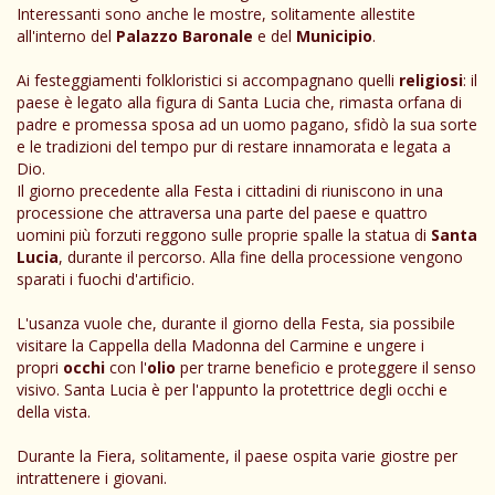
Interessanti sono anche le mostre, solitamente allestite
all'interno del
Palazzo Baronale
e del
Municipio
.
Ai festeggiamenti folkloristici si accompagnano quelli
religiosi
: il
paese è legato alla figura di Santa Lucia che, rimasta orfana di
padre e promessa sposa ad un uomo pagano, sfidò la sua sorte
e le tradizioni del tempo pur di restare innamorata e legata a
Dio.
Il giorno precedente alla Festa i cittadini di riuniscono in una
processione che attraversa una parte del paese e quattro
uomini più forzuti reggono sulle proprie spalle la statua di
Santa
Lucia
, durante il percorso. Alla fine della processione vengono
sparati i fuochi d'artificio.
L'usanza vuole che, durante il giorno della Festa, sia possibile
visitare la Cappella della Madonna del Carmine e ungere i
propri
occhi
con l'
olio
per trarne beneficio e proteggere il senso
visivo. Santa Lucia è per l'appunto la protettrice degli occhi e
della vista.
Durante la Fiera, solitamente, il paese ospita varie giostre per
intrattenere i giovani.