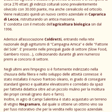
circa 270 ettari; gli indirizzi colturali sono prevalentemente
olivicolo con 30.000 piante, ma anche cerealicolo ed orticolo.
Viene realizzato quindi un nuovo centro aziendale in
Caprarica
di Lecce
, ristrutturando un antica masseria.
E’ condotta con il metodo dell’
agricoltura biologica
sin dal
1996.
Aderisce all’associazione
Coldiretti
,
entrando nella rete
nazionale degli agriturismi di “Campagna Amica” e delle “Fattorie
del Sole”. E’ presente nelle principali guide di settore (Slow Food,
Gambero rosso…), collezionando durante gli anni numerosi
premi ai concorsi di settore.
Negli ultimi anni l’impegno si è fortemente indirizzato nella
chiusura della filiera e nello sviluppo delle attività connesse: è
stato installato il nuovo frantoio oleario, in grado di conseguire
standard igienici e qualitativi elevatissimi e corredato da spazi
per l’attività didattica oltre ad un piccolo mulino per la molitura
dei propri cereali (grano duro e farro).
Inoltre, in agro di Campi Salentina è stato acquistato un terreno
di vitigno
Negramaro
, dal quale si ottiene un ottimo vino sia
per l’uso ristorativo che per la vendita nello spaccio aziendale.