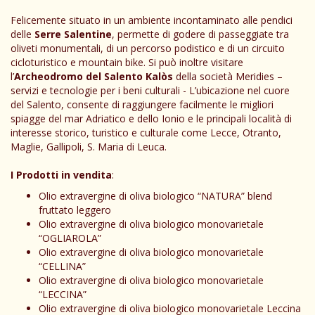
Felicemente situato in un ambiente incontaminato alle pendici
delle
Serre Salentine
, permette di godere di passeggiate tra
oliveti monumentali, di un percorso podistico e di un circuito
cicloturistico e mountain bike. Si può inoltre visitare
l’
Archeodromo del Salento Kalòs
della società Meridies –
servizi e tecnologie per i beni culturali - L’ubicazione nel cuore
del Salento, consente di raggiungere facilmente le migliori
spiagge del mar Adriatico e dello Ionio e le principali località di
interesse storico, turistico e culturale come Lecce, Otranto,
Maglie, Gallipoli, S. Maria di Leuca.
I Prodotti in vendita
:
Olio extravergine di oliva biologico “NATURA” blend
fruttato leggero
Olio extravergine di oliva biologico monovarietale
“OGLIAROLA”
Olio extravergine di oliva biologico monovarietale
“CELLINA”
Olio extravergine di oliva biologico monovarietale
“LECCINA”
Olio extravergine di oliva biologico monovarietale Leccina