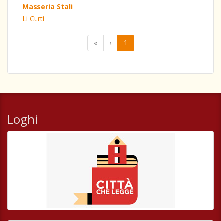
Masseria Stali
Li Curti
«
‹
1
Loghi