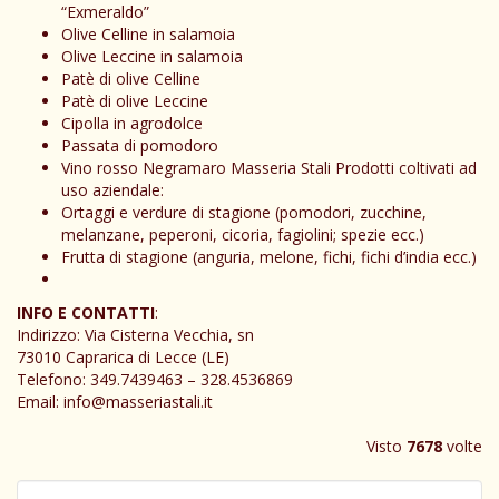
“Exmeraldo”
Olive Celline in salamoia
Olive Leccine in salamoia
Patè di olive Celline
Patè di olive Leccine
Cipolla in agrodolce
Passata di pomodoro
Vino rosso Negramaro Masseria Stali Prodotti coltivati ad
uso aziendale:
Ortaggi e verdure di stagione (pomodori, zucchine,
melanzane, peperoni, cicoria, fagiolini; spezie ecc.)
Frutta di stagione (anguria, melone, fichi, fichi d’india ecc.)
INFO E CONTATTI
:
Indirizzo: Via Cisterna Vecchia, sn
73010 Caprarica di Lecce (LE)
Telefono: 349.7439463 – 328.4536869
Email: info@masseriastali.it
Visto
7678
volte