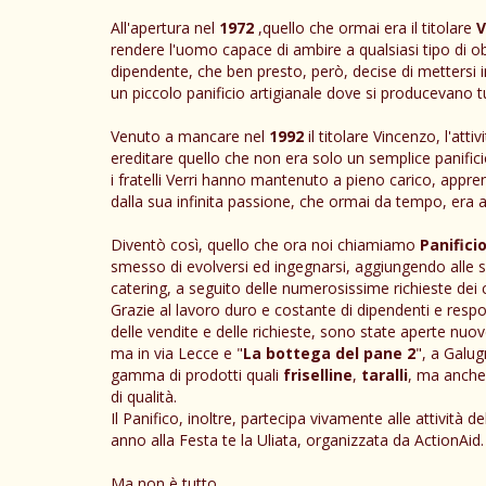
All'apertura nel
1972
,quello che ormai era il titolare
V
rendere l'uomo capace di ambire a qualsiasi tipo di obb
dipendente, che ben presto, però, decise di mettersi i
un piccolo panificio artigianale dove si producevano tutti
Venuto a mancare nel
1992
il titolare Vincenzo, l'atti
ereditare quello che non era solo un semplice panific
i fratelli Verri hanno mantenuto a pieno carico, appr
dalla sua infinita passione, che ormai da tempo, era a
Diventò così, quello che ora noi chiamiamo
Panificio
smesso di evolversi ed ingegnarsi, aggiungendo alle s
catering, a seguito delle numerosissime richieste dei cl
Grazie al lavoro duro e costante di dipendenti e respons
delle vendite e delle richieste, sono state aperte nuove
ma in via Lecce e "
La bottega del pane 2
", a Galug
gamma di prodotti quali
friselline
,
taralli
, ma anch
di qualità.
Il Panifico, inoltre, partecipa vivamente alle attività
anno alla Festa te la Uliata, organizzata da ActionAid.
Ma non è tutto