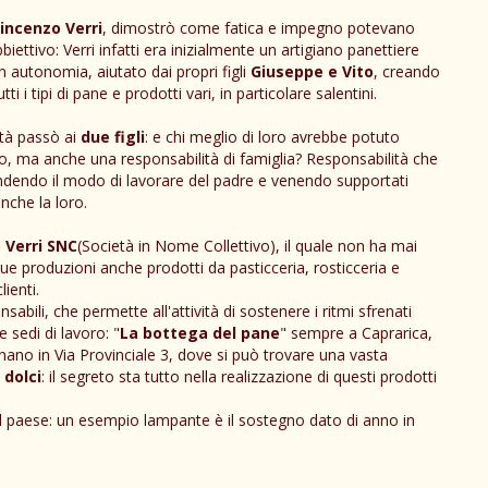
incenzo Verri
, dimostrò come fatica e impegno potevano
iettivo: Verri infatti era inizialmente un artigiano panettiere
n autonomia, aiutato dai propri figli
Giuseppe e Vito
, creando
 i tipi di pane e prodotti vari, in particolare salentini.
vità passò ai
due figli
: e chi meglio di loro avrebbe potuto
io, ma anche una responsabilità di famiglia? Responsabilità che
endendo il modo di lavorare del padre e venendo supportati
nche la loro.
 Verri SNC
(Società in Nome Collettivo), il quale non ha mai
ue produzioni anche prodotti da pasticceria, rosticceria e
ienti.
abili, che permette all'attività di sostenere i ritmi sfrenati
 sedi di lavoro: "
La bottega del pane
" sempre a Caprarica,
nano in Via Provinciale 3, dove si può trovare una vasta
e
dolci
: il segreto sta tutto nella realizzazione di questi prodotti
 del paese: un esempio lampante è il sostegno dato di anno in