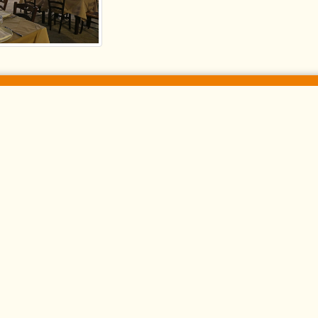
a del sito
rmire a Caprarica
Le associazioni
riturismo Stali
Actionaid
sa vacanza Leo
Associazione culturale e sp
giare, locali consigliati
AGS Caprarica Volley
Vizio del Barone
Effetto Serra
ticceria Ideal di Luigi Elia
A piccoli passi
strò Catering & Banqueting
Associazione di volontariato
sseria chiusura di sotto - Allevamenti, Macelleria e Griglieria
Compagnia delle stelle
tregusto
La Serra e il 'Parco Avventura Sa
sseria Stali
Un viaggio a CAVALLO alla 