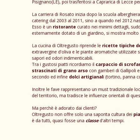
Pisignano(LE), poi trasferitosi a Caprarica di Lecce per
La carriera di Rosato inizia dopo la scuola alberghier
catering dal 2003 al 2011, sino a quando nel 2012 na
Esso è un
ristorante
curato nei minimi dettagli, suddi
esternamente dotato di un giardino, si mostra molto g
La cucina di Oltregusto riprende le
ricette tipiche d
extravergine d'oliva e le piante aromatiche utilizzate 
sapori ed odori indimenticabili.
Tra i gustosi piatti ricordiamo il
carpaccio di scrofa
strascinati di grano arso
con gamberi di Gallipoli 
secondo ed infine
dolci artigianal
i (tortino, panna c
Inoltre le fave rappresentano un must tradizionale loc
del territorio, ma tradisce le influenze orientali di qu
Ma perchè è adorato dai clienti?
Oltregusto non offre solo una saporita cultura dei
pia
è da tutti, quasi fosse una
classe
d'altri tempi.