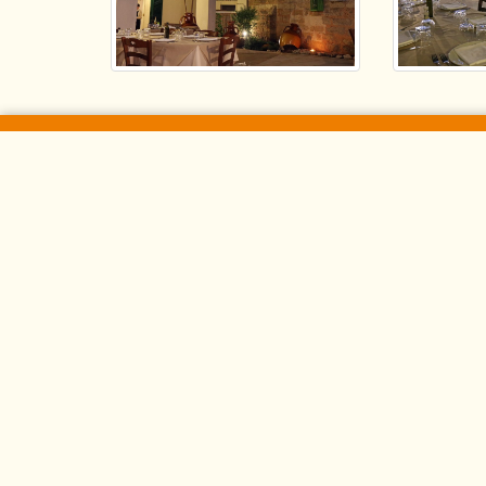
Loghi
Mapp
Dove do
Ag
Ca
Dove man
Il 
Pas
Bi
Ma
Ol
Ma