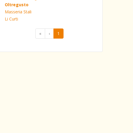
Oltregusto
Masseria Stali
Li Curti
«
‹
1