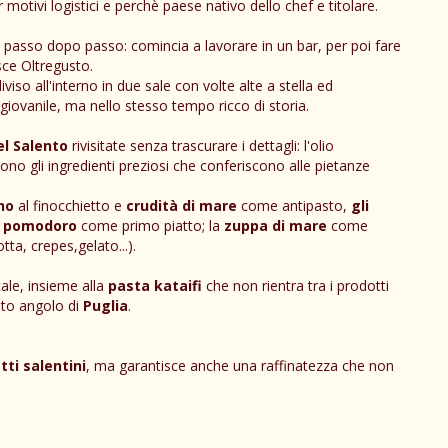
 motivi logistici e perchè paese nativo dello chef e titolare.
a passo dopo passo: comincia a lavorare in un bar, per poi fare
sce Oltregusto.
viso all'interno in due sale con volte alte a stella ed
iovanile, ma nello stesso tempo ricco di storia.
el Salento
rivisitate senza trascurare i dettagli: l'olio
sono gli ingredienti preziosi che conferiscono alle pietanze
no
al finocchietto e
crudità di mare
come antipasto,
gli
e
pomodoro
come primo piatto; la
zuppa di mare
come
otta, crepes,gelato...).
ale, insieme alla
pasta kataifi
che non rientra tra i prodotti
esto angolo di
Puglia
.
tti salentini
, ma garantisce anche una raffinatezza che non