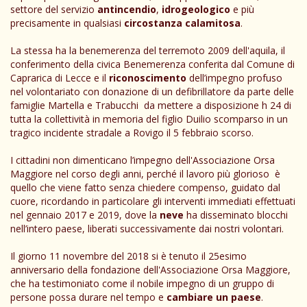
settore del servizio
antincendio
,
idrogeologico
e più
precisamente in qualsiasi
circostanza calamitosa
.
La stessa ha la benemerenza del terremoto 2009 dell'aquila, il
conferimento della civica Benemerenza conferita dal Comune di
Caprarica di Lecce e il
riconoscimento
dell’impegno profuso
nel volontariato con donazione di un defibrillatore da parte delle
famiglie Martella e Trabucchi da mettere a disposizione h 24 di
tutta la collettività in memoria del figlio Duilio scomparso in un
tragico incidente stradale a Rovigo il 5 febbraio scorso.
I cittadini non dimenticano l’impegno dell'Associazione Orsa
Maggiore nel corso degli anni, perché il lavoro più glorioso è
quello che viene fatto senza chiedere compenso, guidato dal
cuore, ricordando in particolare gli interventi immediati effettuati
nel gennaio 2017 e 2019, dove la
neve
ha disseminato blocchi
nell’intero paese, liberati successivamente dai nostri volontari.
Il giorno 11 novembre del 2018 si è tenuto il 25esimo
anniversario della fondazione dell'Associazione Orsa Maggiore,
che ha testimoniato come il nobile impegno di un gruppo di
persone possa durare nel tempo e
cambiare un paese
.