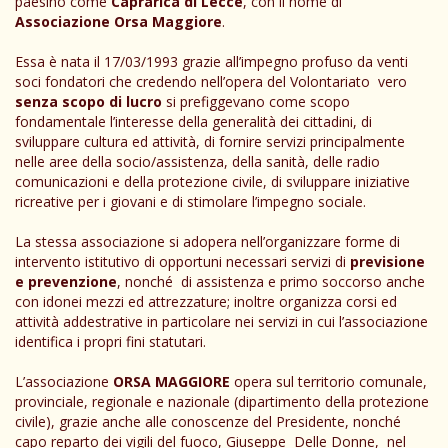
paesino come
Caprarica di Lecce
, con il nome di
Associazione Orsa Maggiore
.
Essa è nata il 17/03/1993 grazie all’impegno profuso da venti
soci fondatori che credendo nell’opera del Volontariato vero
senza scopo di lucro
si prefiggevano come scopo
fondamentale l’interesse della generalità dei cittadini, di
sviluppare cultura ed attività, di fornire servizi principalmente
nelle aree della socio/assistenza, della sanità, delle radio
comunicazioni e della protezione civile, di sviluppare iniziative
ricreative per i giovani e di stimolare l’impegno sociale.
La stessa associazione si adopera nell’organizzare forme di
intervento istitutivo di opportuni necessari servizi di
previsione
e prevenzione
, nonché di assistenza e primo soccorso anche
con idonei mezzi ed attrezzature; inoltre organizza corsi ed
attività addestrative in particolare nei servizi in cui l’associazione
identifica i propri fini statutari.
L’associazione
ORSA MAGGIORE
opera sul territorio comunale,
provinciale, regionale e nazionale (dipartimento della protezione
civile), grazie anche alle conoscenze del Presidente, nonché
capo reparto dei vigili del fuoco, Giuseppe Delle Donne, nel