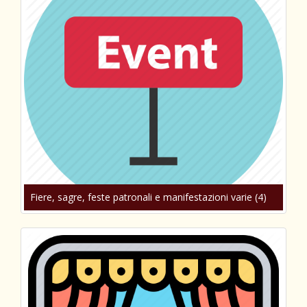
Fiere, sagre, feste patronali e manifestazioni varie (4)