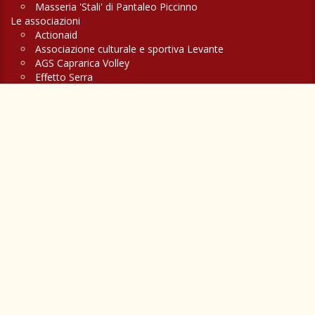
Masseria 'Stali' di Pantaleo Piccinno
Le associazioni
Actionaid
Associazione culturale e sportiva Levante
AGS Caprarica Volley
Effetto Serra
A piccoli passi
Associazione di volontariato di protezione civile 'Orsa maggiore'
Compagnia delle stelle
La Serra e il 'Parco Avventura Salento adventures'
Un viaggio a CAVALLO alla scoperta del SALENTO più autentico
Feste, fiere e sagre a Caprarica
Fiera di San Marco
Festa Patronale di Sant'Oronzo e San Nicola
Corti in Tavola
Festa te la Uliata
Le Notti del Mito
Festa dell'Olio Nuovo
Fiera di Santa Lucia
Presepe Vivente al Kalòs
La differenziata: consigli e calendario raccolta
Spazzamento meccanico: orari e vie interessate