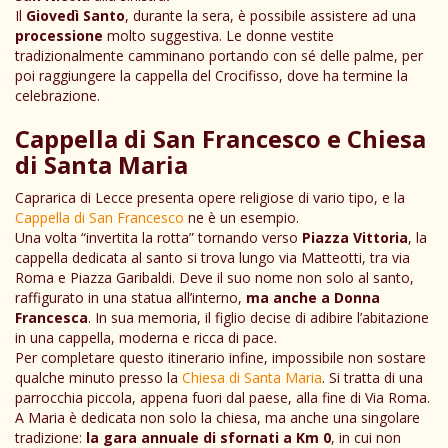
Il
Giovedì Santo
, durante la sera, è possibile assistere ad una
processione
molto suggestiva. Le donne vestite
tradizionalmente camminano portando con sé delle palme, per
poi raggiungere la cappella del Crocifisso, dove ha termine la
celebrazione.
Cappella di San Francesco e Chiesa
di Santa Maria
Caprarica di Lecce presenta opere religiose di vario tipo, e la
Cappella di San Francesco
ne è un esempio.
Una volta “invertita la rotta” tornando verso
Piazza Vittoria
, la
cappella dedicata al santo si trova lungo via Matteotti, tra via
Roma e Piazza Garibaldi. Deve il suo nome non solo al santo,
raffigurato in una statua all’interno,
ma anche a Donna
Francesca
. In sua memoria, il figlio decise di adibire l’abitazione
in una cappella, moderna e ricca di pace.
Per completare questo itinerario infine, impossibile non sostare
qualche minuto presso la
Chiesa di Santa Maria
. Si tratta di una
parrocchia piccola, appena fuori dal paese, alla fine di Via Roma.
A Maria è dedicata non solo la chiesa, ma anche una singolare
tradizione:
la gara annuale di sfornati a Km 0
, in cui non