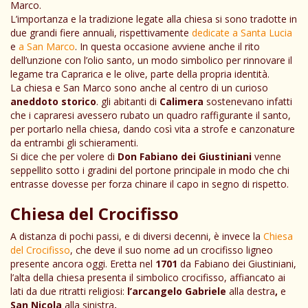
Marco.
L’importanza e la tradizione legate alla chiesa si sono tradotte in
due grandi fiere annuali, rispettivamente
dedicate a Santa Lucia
e
a San Marco
. In questa occasione avviene anche il rito
dell’unzione con l’olio santo, un modo simbolico per rinnovare il
legame tra Caprarica e le olive, parte della propria identità.
La chiesa e San Marco sono anche al centro di un curioso
aneddoto storico
. gli abitanti di
Calimera
sostenevano infatti
che i capraresi avessero rubato un quadro raffigurante il santo,
per portarlo nella chiesa, dando così vita a strofe e canzonature
da entrambi gli schieramenti.
Si dice che per volere di
Don Fabiano dei Giustiniani
venne
seppellito sotto i gradini del portone principale in modo che chi
entrasse dovesse per forza chinare il capo in segno di rispetto.
Chiesa del Crocifisso
A distanza di pochi passi, e di diversi decenni, è invece la
Chiesa
del Crocifisso
, che deve il suo nome ad un crocifisso ligneo
presente ancora oggi. Eretta nel
1701
da Fabiano dei Giustiniani,
l’alta della chiesa presenta il simbolico crocifisso, affiancato ai
lati da due ritratti religiosi:
l’arcangelo Gabriele
alla destra
,
e
San Nicola
alla sinistra
.