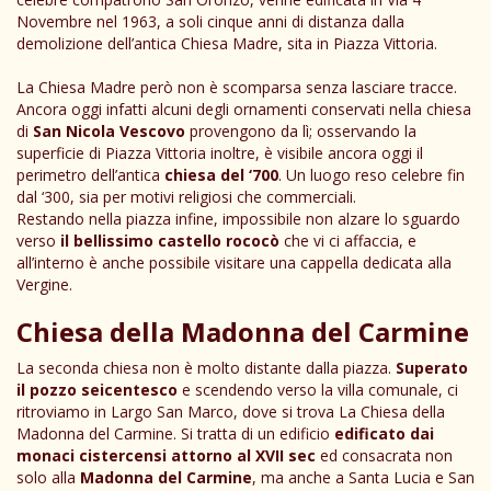
Novembre nel 1963, a soli cinque anni di distanza dalla
demolizione dell’antica Chiesa Madre, sita in Piazza Vittoria.
La Chiesa Madre però non è scomparsa senza lasciare tracce.
Ancora oggi infatti alcuni degli ornamenti conservati nella chiesa
di
San Nicola Vescovo
provengono da lì; osservando la
superficie di Piazza Vittoria inoltre, è visibile ancora oggi il
perimetro dell’antica
chiesa del ‘700
. Un luogo reso celebre fin
dal ‘300, sia per motivi religiosi che commerciali.
Restando nella piazza infine, impossibile non alzare lo sguardo
verso
il bellissimo castello rococò
che vi ci affaccia, e
all’interno è anche possibile visitare una cappella dedicata alla
Vergine.
Chiesa della Madonna del Carmine
La seconda chiesa non è molto distante dalla piazza.
Superato
il pozzo seicentesco
e scendendo verso la villa comunale, ci
ritroviamo in Largo San Marco, dove si trova La Chiesa della
Madonna del Carmine. Si tratta di un edificio
edificato dai
monaci cistercensi attorno al XVII sec
ed consacrata non
solo alla
Madonna del Carmine
, ma anche a Santa Lucia e San