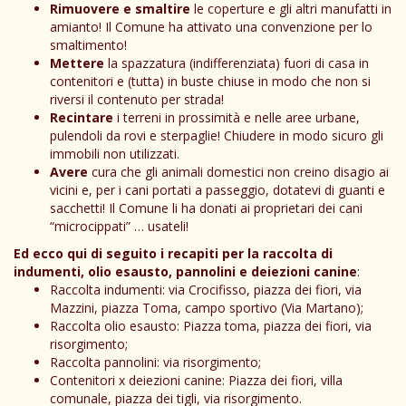
Rimuovere e smaltire
le coperture e gli altri manufatti in
amianto! Il Comune ha attivato una convenzione per lo
smaltimento!
Mettere
la spazzatura (indifferenziata) fuori di casa in
contenitori e (tutta) in buste chiuse in modo che non si
riversi il contenuto per strada!
Recintare
i terreni in prossimità e nelle aree urbane,
pulendoli da rovi e sterpaglie! Chiudere in modo sicuro gli
immobili non utilizzati.
Avere
cura che gli animali domestici non creino disagio ai
vicini e, per i cani portati a passeggio, dotatevi di guanti e
sacchetti! Il Comune li ha donati ai proprietari dei cani
“microcippati” … usateli!
Ed ecco qui di seguito i recapiti per la raccolta di
indumenti, olio esausto, pannolini e deiezioni canine
:
Raccolta indumenti: via Crocifisso, piazza dei fiori, via
Mazzini, piazza Toma, campo sportivo (Via Martano);
Raccolta olio esausto: Piazza toma, piazza dei fiori, via
risorgimento;
Raccolta pannolini: via risorgimento;
Contenitori x deiezioni canine: Piazza dei fiori, villa
comunale, piazza dei tigli, via risorgimento.