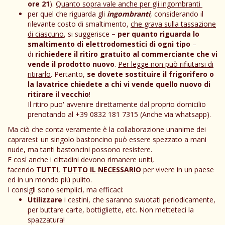
ore 21
).
Quanto sopra vale anche per gli ingombranti
per quel che riguarda gli
ingombranti
, considerando il
rilevante costo di smaltimento,
che grava sulla tassazione
di ciascuno
, si suggerisce
– per quanto riguarda lo
smaltimento di elettrodomestici di ogni tipo
–
di
richiedere il ritiro gratuito al commerciante che vi
vende il prodotto nuovo
.
Per legge non può rifiutarsi di
ritirarlo
. Pertanto,
se dovete sostituire il frigorifero o
la lavatrice chiedete a chi vi vende quello nuovo di
ritirare il vecchio
!
Il ritiro puo' avvenire direttamente dal proprio domicilio
prenotando al +39 0832 181 7315 (Anche via whatsapp).
Ma ciò che conta veramente è la collaborazione unanime dei
capraresi: un singolo bastoncino può essere spezzato a mani
nude, ma tanti bastoncini possono resistere.
E così anche i cittadini devono rimanere uniti,
facendo
TUTT
I
,
TUTTO IL NECESSARIO
per vivere in un paese
ed in un mondo più pulito.
I consigli sono semplici, ma efficaci:
Utilizzare
i cestini, che saranno svuotati periodicamente,
per buttare carte, bottigliette, etc. Non metteteci la
spazzatura!