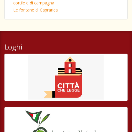
cortile e di campagna
Le fontane di Caprarica
Loghi