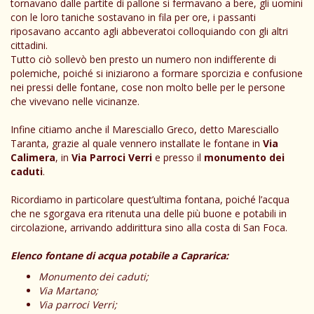
tornavano dalle partite di pallone si fermavano a bere, gli uomini
con le loro taniche sostavano in fila per ore, i passanti
riposavano accanto agli abbeveratoi colloquiando con gli altri
cittadini.
Tutto ciò sollevò ben presto un numero non indifferente di
polemiche, poiché si iniziarono a formare sporcizia e confusione
nei pressi delle fontane, cose non molto belle per le persone
che vivevano nelle vicinanze.
Infine citiamo anche il Maresciallo Greco, detto Maresciallo
Taranta, grazie al quale vennero installate le fontane in
Via
Calimera
, in
Via Parroci Verri
e presso il
monumento dei
caduti
.
Ricordiamo in particolare quest’ultima fontana, poiché l’acqua
che ne sgorgava era ritenuta una delle più buone e potabili in
circolazione, arrivando addirittura sino alla costa di San Foca.
Elenco fontane di acqua potabile a Caprarica:
Monumento dei caduti;
Via Martano;
Via parroci Verri;