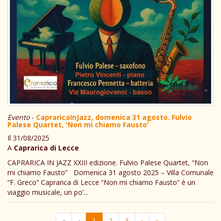
Evento
-
CapraricaInJazz, domenica 31 agosto. Fulvio
Palese Quartet, 'Non mi chiamo Fausto'
Il 31/08/2025
A
Caprarica di Lecce
CAPRARICA IN JAZZ XXIII edizione. Fulvio Palese Quartet, “Non
mi chiamo Fausto” Domenica 31 agosto 2025 – Villa Comunale
“F. Greco” Caprarica di Lecce “Non mi chiamo Fausto” è un
viaggio musicale, un po’...
«
‹
1
2
3
›
»